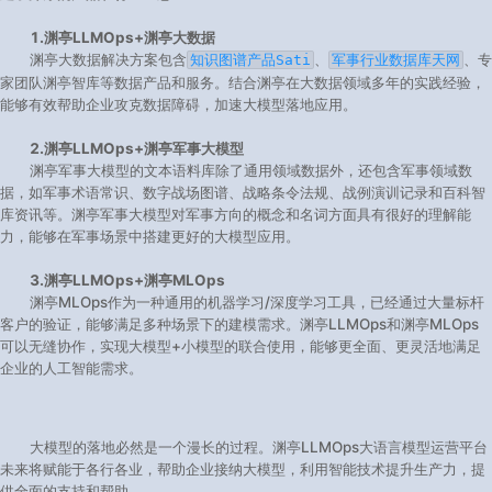
1.渊亭LLMOps+渊亭大数据
渊亭大数据解决方案包含​
​​、​
​、专
​知识图谱产品Sati​
​军事行业数据库天网​
家团队渊亭智库等数据产品和服务。结合渊亭在大数据领域多年的实践经验，
能够有效帮助企业攻克数据障碍，加速大模型落地应用。
2.渊亭LLMOps+渊亭军事大模型
渊亭军事大模型的文本语料库除了通用领域数据外，还包含军事领域数
据，如军事术语常识、数字战场图谱、战略条令法规、战例演训记录和百科智
库资讯等。渊亭军事大模型对军事方向的概念和名词方面具有很好的理解能
力，能够在军事场景中搭建更好的大模型应用。
3.渊亭LLMOps+渊亭MLOps
渊亭MLOps作为一种通用的机器学习/深度学习工具，已经通过大量标杆
客户的验证，能够满足多种场景下的建模需求。渊亭LLMOps和渊亭MLOps
可以无缝协作，实现大模型+小模型的联合使用，能够更全面、更灵活地满足
企业的人工智能需求。
大模型的落地必然是一个漫长的过程。渊亭LLMOps大语言模型运营平台
未来将赋能于各行各业，帮助企业接纳大模型，利用智能技术提升生产力，提
供全面的支持和帮助。